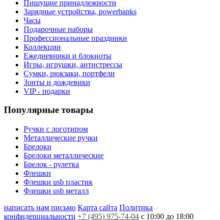
Пишущие принадлежности
Зарядные устройства, powerbanks
Часы
Подарочные наборы
Профессиональные праздники
Коллекции
Ежедневники и блокноты
Игры, игрушки, антистрессы
Сумки, рюкзаки, портфели
Зонты и дождевики
VIP - подарки
Популярные товары
Ручки с логотипом
Металлические ручки
Брелоки
Брелоки металлические
Брелок - рулетка
Флешки
Флешки usb пластик
Флешки usb металл
написать нам письмо
Карта сайта
Политика
конфидерциальности
+7 (495) 975-74-04
с 10:00 до 18:00