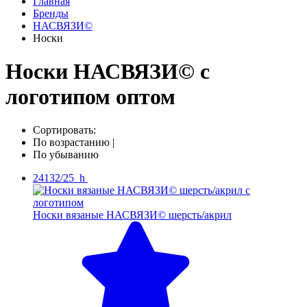
Главная
Бренды
НАСВЯЗИ©
Носки
Носки НАСВЯЗИ© с
логотипом оптом
Сортировать:
По возрастанию
|
По убыванию
24132/25_h
Носки вязаные НАСВЯЗИ© шерсть/акрил