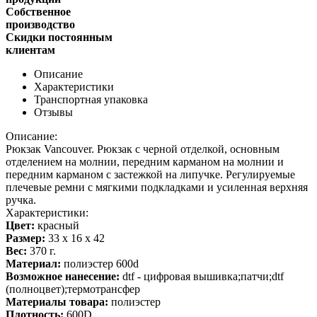
Собственное
производство
Скидки постоянным
клиентам
Описание
Характеристики
Транспортная упаковка
Отзывы
Описание:
Рюкзак Vancouver. Рюкзак с черной отделкой, основным
отделением на молнии, передним карманом на молнии и
передним карманом с застежкой на липучке. Регулируемые
плечевые ремни с мягкими подкладками и усиленная верхняя
ручка.
Характеристики:
Цвет:
красный
Размер:
33 х 16 х 42
Вес:
370 г.
Материал:
полиэстер 600d
Возможное нанесение:
dtf - цифровая вышивка;патчи;dtf
(полноцвет);термотрансфер
Материалы товара:
полиэстер
Плотность:
600D