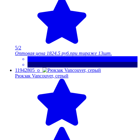
5/2
Оптовая цена
1824.5 руб.
при тираже 13шт.
11942805_o
Рюкзак Vancouver, серый