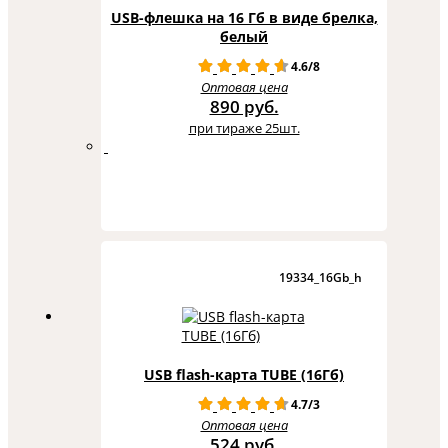
USB-флешка на 16 Гб в виде брелка,
белый
4.6/8
Оптовая цена
890 руб.
при тираже 25шт.
19334_16Gb_h
USB flash-карта TUBE (16Гб)
4.7/3
Оптовая цена
524 руб.