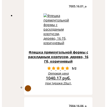
7005.16.01_o
Флешка прямоугольной формы с
расклданым корпусом, дерево, 16
Гб, коричневый
5/2
Оптовая цена
1040.17 руб.
при тираже 20шт.
7004.16.06_o