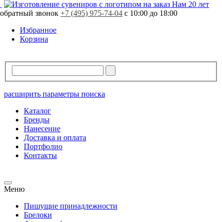
Свободно
3 шт.
Нам 20 лет
Заказная программа!
Поставка от 15 рабочих дней
обратный звонок
В резерве
0 шт.
+7 (495) 975-74-04
с 10:00 до 18:00
Стоимость продукции может отличаться.
Уточняйте стоимость у вашего менеджера.
Избранное
Корзина
расширить параметры поиска
Каталог
Бренды
Нанесение
Доставка и оплата
Портфолио
Контакты
Меню
Пишущие принадлежности
Брелоки