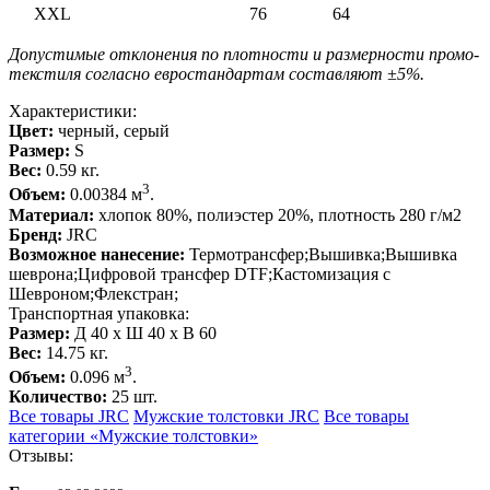
XXL
76
64
Допустимые отклонения по плотности и размерности промо-
текстиля согласно евростандартам составляют ±5%.
Характеристики:
Цвет:
черный, серый
Размер:
S
Вес:
0.59 кг.
3
Объем:
0.00384 м
.
Материал:
хлопок 80%, полиэстер 20%, плотность 280 г/м2
Бренд:
JRC
Возможное нанесение:
Термотрансфер;Вышивка;Вышивка
шеврона;Цифровой трансфер DTF;Кастомизация с
Шевроном;Флекстран;
Транспортная упаковка:
Размер:
Д 40 x Ш 40 x В 60
Вес:
14.75 кг.
3
Объем:
0.096 м
.
Количество:
25 шт.
Все товары JRC
Мужские толстовки JRC
Все товары
категории «Мужские толстовки»
Отзывы: