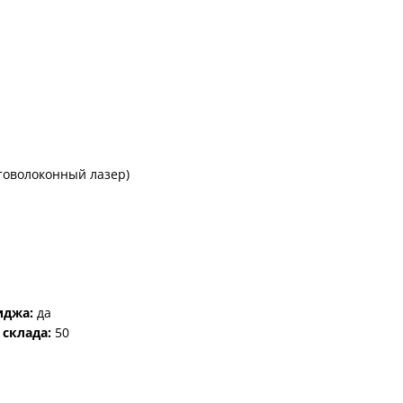
товолоконный лазер)
иджа:
да
 склада:
50