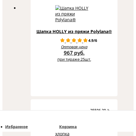
Шапка HOLLY из пряжи Polylana®
4.9/6
Оптовая цена
967 руб.
при тираже 25шт.
25506.30_h
Избранное
Корзина