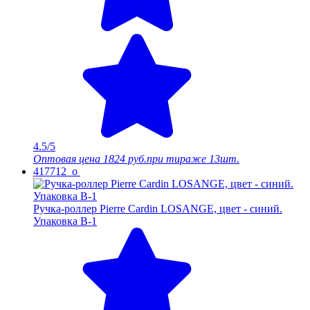
4.5/5
Оптовая цена
1824 руб.
при тираже 13шт.
417712_o
Ручка-роллер Pierre Cardin LOSANGE, цвет - синий.
Упаковка B-1