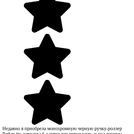
Недавно я приобрела монохромную черную ручку-роллер
Parker im, заправка f, с черными чернилами, и она пришла