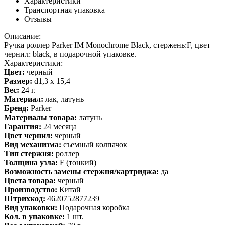
Характеристики
Транспортная упаковка
Отзывы
Описание:
Ручка роллер Parker IM Monochrome Black, стержень:F, цвет
чернил: black, в подарочной упаковке.
Характеристики:
Цвет:
черный
Размер:
d1,3 x 15,4
Вес:
24 г.
Материал:
лак, латунь
Бренд:
Parker
Материалы товара:
латунь
Гарантия:
24 месяца
Цвет чернил:
черный
Вид механизма:
съемный колпачок
Тип стержня:
роллер
Толщина узла:
F (тонкий)
Возможность замены стержня/картриджа:
да
Цвета товара:
черный
Производство:
Китай
Штрихкод:
4620752877239
Вид упаковки:
Подарочная коробка
Кол. в упаковке:
1 шт.