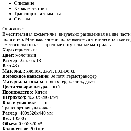
Описание
Характеристики
Транспортная упаковка
Отзывы
Описание:
Вместительная косметичка, визуально разделенная на две части
полиэстер. Минимальное использование синтетических тканей
вместительность · прочные натуральные материалы
Характеристики:
Цвет:
молочный
Размер:
22 х 6 х 18
Вес:
43 г.
Материал:
хлопок, джут, полиэстер
Возможное нанесение:
3d патч;термотрансфер
Материалы товара:
полиэстер, хлопок, джут
Цвета товара:
натуральный
Производство:
Китай
Штрихкод:
4620752868794
Кол. в упаковке:
1 шт.
Транспортная упаковка:
Размер:
400x320x440 мм
Вес:
10500 г.
Объем:
0.056320 м³
Количество:
200 шт.