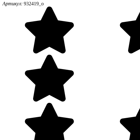
Артикул:
932419_o