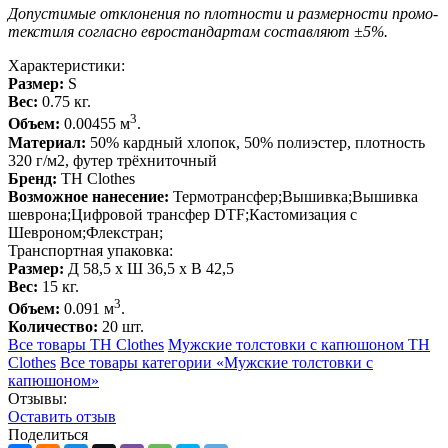
Допустимые отклонения по плотности и размерности промо-
текстиля согласно евростандартам составляют ±5%.
Характеристики:
Размер:
S
Вес:
0.75 кг.
3
Объем:
0.00455 м
.
Материал:
50% кардный хлопок, 50% полиэстер, плотность
320 г/м2, футер трёхниточный
Бренд:
TH Clothes
Возможное нанесение:
Термотрансфер;Вышивка;Вышивка
шеврона;Цифровой трансфер DTF;Кастомизация с
Шевроном;Флекстран;
Транспортная упаковка:
Размер:
Д 58,5 x Ш 36,5 x В 42,5
Вес:
15 кг.
3
Объем:
0.091 м
.
Количество:
20 шт.
Все товары TH Clothes
Мужские толстовки с капюшоном TH
Clothes
Все товары категории «Мужские толстовки с
капюшоном»
Отзывы:
Оcтавить отзыв
Поделиться