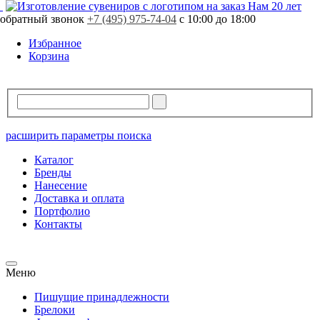
Свободно
121 шт.
Нам 20 лет
Заказная программа!
Поставка от 15 рабочих дней
обратный звонок
В резерве
0 шт.
+7 (495) 975-74-04
с 10:00 до 18:00
Стоимость продукции может отличаться.
Уточняйте стоимость у вашего менеджера.
Избранное
Корзина
расширить параметры поиска
Каталог
Бренды
Нанесение
Доставка и оплата
Портфолио
Контакты
Меню
Пишущие принадлежности
Брелоки