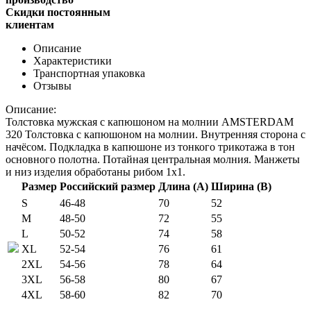
Скидки постоянным
клиентам
Описание
Характеристики
Транспортная упаковка
Отзывы
Описание:
Толстовка мужская с капюшоном на молнии AMSTERDAM
320 Толстовка с капюшоном на молнии. Внутренняя сторона с
начёсом. Подкладка в капюшоне из тонкого трикотажа в тон
основного полотна. Потайная центральная молния. Манжеты
и низ изделия обработаны рибом 1х1.
Размер
Российский размер
Длина (А)
Ширина (В)
S
46-48
70
52
M
48-50
72
55
L
50-52
74
58
XL
52-54
76
61
2XL
54-56
78
64
3XL
56-58
80
67
4XL
58-60
82
70