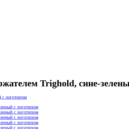
ржателем Trighold, сине-зелен