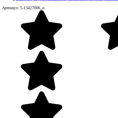
Артикул:
5-13427006_o