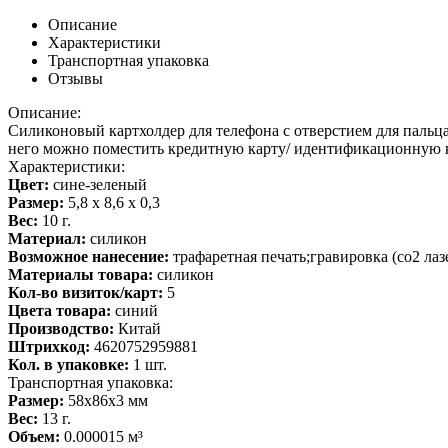
Описание
Характеристики
Транспортная упаковка
Отзывы
Описание:
Силиконовый картхолдер для телефона с отверстием для пальц
него можно поместить кредитную карту/ идентификационную кар
Характеристики:
Цвет:
сине-зеленый
Размер:
5,8 x 8,6 x 0,3
Вес:
10 г.
Материал:
силикон
Возможное нанесение:
трафаретная печать;гравировка (co2 лаз
Материалы товара:
силикон
Кол-во визиток/карт:
5
Цвета товара:
синий
Производство:
Китай
Штрихкод:
4620752959881
Кол. в упаковке:
1 шт.
Транспортная упаковка:
Размер:
58x86x3 мм
Вес:
13 г.
Объем:
0.000015 м³