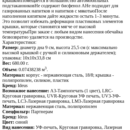
крышкойПомещается в большинство автомобильных
подстаканниковНе содержит бисфенол АНе подходит для
газированных напитков и напитков с мякотьюПосле
наполнения кипятком дайте жидкости остыть 1–3 минуты.
Это позволит избежать деформации пластиковых элементов
крышки, которые становятся мягче от высокой
температурыПри заказе с любым видом нанесения обечайка
безвозвратно удаляется на производстве.
Характеристики:
Размер:
диаметр дна 9 см, высота 25,5 см (с максимально
высокой крышкой с ручкой и силиконовым держателем);
упаковка: 10х10х33,8 см
Вес:
680.00 г.
3
Объем:
0.07438238 м
.
Материал:
корпус - нержавеющая сталь, 18/8; крышка -
полипропилен, силикон, пластик
Бренд:
Ideus
Возможное нанесение:
A3-Тампопечать (1 цвет), LRC-
Круговая гравировка, UVR-Круговая УФ печать, UV3-УФ-
печать, LC3-Лазерная гравировка, LM3-Лазерная гравировка
Материал:
нержавеющая сталь, полипропилен
Спецфильтр:
Партнерам
Бренд:
Ideus
Цвет:
синий
Вид нанесения:
УФ-печать, Круговая гравировка, Лазерная