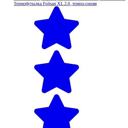
Термобутылка Fujisan XL 2.0, темно-синяя