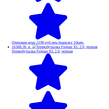
Оптовая цена
2190 руб.
при тираже 10шт.
16368.30_g
Термобутылка Fujisan XL 2.0, черная