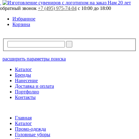
Свободно
1244 шт.
Нам 20 лет
Заказная программа!
Поставка от 15 рабочих дней
обратный звонок
В резерве
0 шт.
+7 (495) 975-74-04
с 10:00 до 18:00
Стоимость продукции может отличаться.
Уточняйте стоимость у вашего менеджера.
Избранное
Корзина
расширить параметры поиска
Каталог
Бренды
Нанесение
Доставка и оплата
Портфолио
Контакты
Главная
Каталог
Промо-одежда
Головные уборы