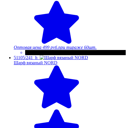
Оптовая цена
499 руб.
при тираже 60шт.
51105/241_h
Шарф вязаный NORD