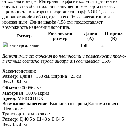
от холода и ветра. Материал шарфа не колется, приятен на
ощупь и способен подарить ощущение комфорта и уюта.
Промоцвета, в которых представлен шарф NORD, легко
дополнят любой образ, сделав его более элегантным и
изысканным. Длина шарфа (158 см) предоставляет
возможность нанесения логотипа.
Российский
Длина
Ширина
Размер
размер
(А)
(В)
универсальный
158
21
Допустимые отклонения по плотности и размерности промо-
текстиля согласно евростандартам составляют ±5%.
Характеристики:
Размер:
Длина - 158 см, ширина - 21 см
Вес:
0.068 кг.
3
Объем:
0.000562 м
.
Материал:
100% акрил
Бренд:
MERCHTEX
Возможное нанесение:
Вышивка шеврона;Кастомизация с
Шевроном;
Транспортная упаковка:
Размер:
Д 40,5 x Ш 43 x В 64,5
Вес:
13.58 кг.