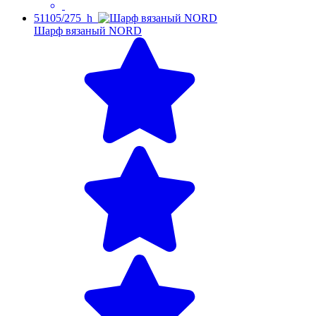
51105/275_h
Шарф вязаный NORD