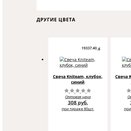
ДРУГИЕ ЦВЕТА
19337.40_g
Свеча Kniteam, клубок,
Свеча 
синий
Оптовая цена
О
308 руб.
при тираже 80шт.
при