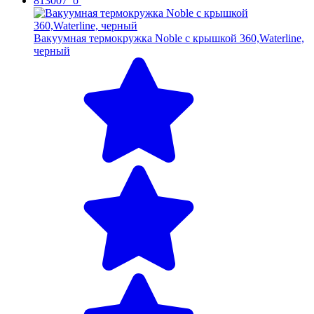
813007_o
Вакуумная термокружка Noble с крышкой 360,Waterline,
черный