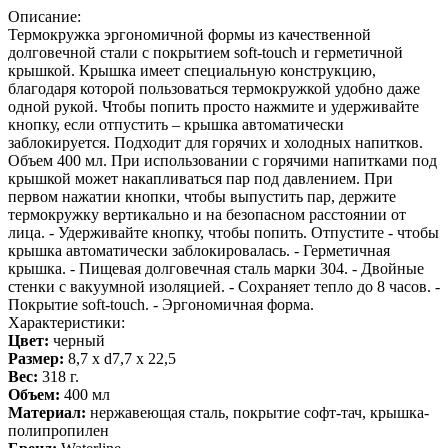
Описание:
Термокружка эргономичной формы из качественной
долговечной стали с покрытием soft-touch и герметичной
крышкой. Крышка имеет специальную конструкцию,
благодаря которой пользоваться термокружкой удобно даже
одной рукой. Чтобы попить просто нажмите и удерживайте
кнопку, если отпустить – крышка автоматически
заблокируется. Подходит для горячих и холодных напитков.
Объем 400 мл. При использовании с горячими напитками под
крышкой может накапливаться пар под давлением. При
первом нажатии кнопки, чтобы выпустить пар, держите
термокружку вертикально и на безопасном расстоянии от
лица. - Удерживайте кнопку, чтобы попить. Отпустите - чтобы
крышка автоматически заблокировалась. - Герметичная
крышка. - Пищевая долговечная сталь марки 304. - Двойные
стенки с вакуумной изоляцией. - Сохраняет тепло до 8 часов. -
Покрытие soft-touch. - Эргономичная форма.
Характеристики:
Цвет:
черный
Размер:
8,7 х d7,7 х 22,5
Вес:
318 г.
Объем:
400 мл
Материал:
нержавеющая сталь, покрытие софт-тач, крышка-
полипропилен