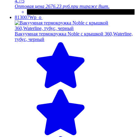
4.7/5
Оптовая цена
2676.23 руб.
при тираже 8шт.
813007Wp_o
Вакуумная термокружка Noble с крышкой 360,Waterline,
тубус, черный