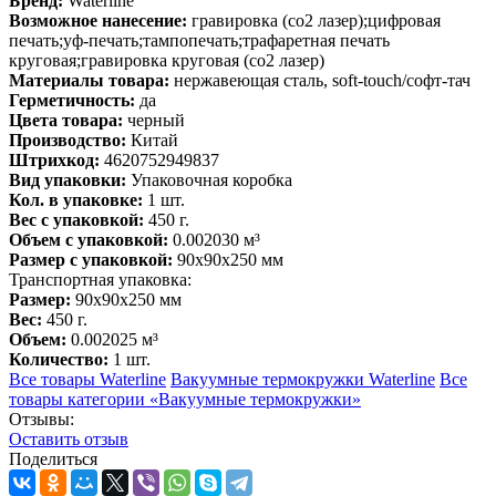
Бренд:
Waterline
Возможное нанесение:
гравировка (co2 лазер);цифровая
печать;уф-печать;тампопечать;трафаретная печать
круговая;гравировка круговая (co2 лазер)
Материалы товара:
нержавеющая cталь, soft-touch/софт-тач
Герметичность:
да
Цвета товара:
черный
Производство:
Китай
Штрихкод:
4620752949837
Вид упаковки:
Упаковочная коробка
Кол. в упаковке:
1 шт.
Вес с упаковкой:
450 г.
Объем с упаковкой:
0.002030 м³
Размер с упаковкой:
90x90x250 мм
Транспортная упаковка:
Размер:
90x90x250 мм
Вес:
450 г.
Объем:
0.002025 м³
Количество:
1 шт.
Все товары Waterline
Вакуумные термокружки Waterline
Все
товары категории «Вакуумные термокружки»
Отзывы:
Оcтавить отзыв
Поделиться