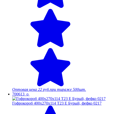
Оптовая цена
22 руб.
при тираже 500шт.
700613_o
Гофрокороб 400х270х114 Т23 E Бурый, фефко 0217