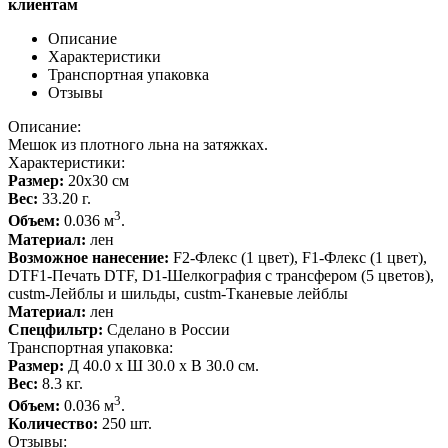
клиентам
Описание
Характеристики
Транспортная упаковка
Отзывы
Описание:
Мешок из плотного льна на затяжках.
Характеристики:
Размер:
20х30 см
Вес:
33.20 г.
3
Объем:
0.036 м
.
Материал:
лен
Возможное нанесение:
F2-Флекс (1 цвет), F1-Флекс (1 цвет),
DTF1-Печать DTF, D1-Шелкография с трансфером (5 цветов),
custm-Лейблы и шильды, custm-Тканевые лейблы
Материал:
лен
Спецфильтр:
Сделано в России
Транспортная упаковка:
Размер:
Д 40.0 x Ш 30.0 x В 30.0 см.
Вес:
8.3 кг.
3
Объем:
0.036 м
.
Количество:
250 шт.
Отзывы: