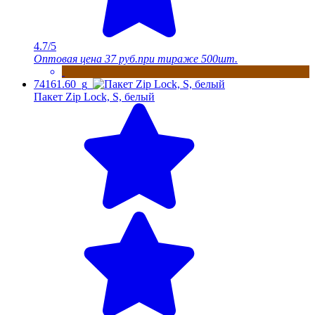
4.7/5
Оптовая цена
37 руб.
при тираже 500шт.
74161.60_g
Пакет Zip Lock, S, белый