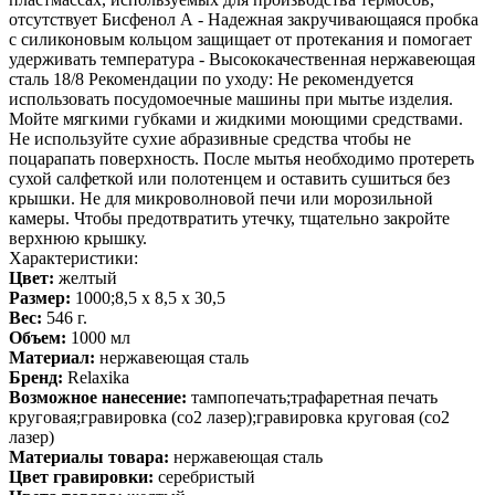
отсутствует Бисфенол А - Надежная закручивающаяся пробка
с силиконовым кольцом защищает от протекания и помогает
удерживать температура - Высококачественная нержавеющая
сталь 18/8 Рекомендации по уходу: Не рекомендуется
использовать посудомоечные машины при мытье изделия.
Мойте мягкими губками и жидкими моющими средствами.
Не используйте сухие абразивные средства чтобы не
поцарапать поверхность. После мытья необходимо протереть
сухой салфеткой или полотенцем и оставить сушиться без
крышки. Не для микроволновой печи или морозильной
камеры. Чтобы предотвратить утечку, тщательно закройте
верхнюю крышку.
Характеристики:
Цвет:
желтый
Размер:
1000;8,5 х 8,5 х 30,5
Вес:
546 г.
Объем:
1000 мл
Материал:
нержавеющая сталь
Бренд:
Relaxika
Возможное нанесение:
тампопечать;трафаретная печать
круговая;гравировка (co2 лазер);гравировка круговая (co2
лазер)
Материалы товара:
нержавеющая cталь
Цвет гравировки:
серебристый