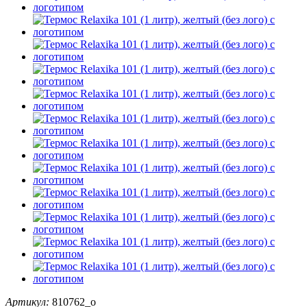
Артикул:
810762_o