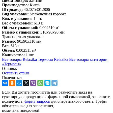
Цвета товара:
желтый
Производство:
Китай
Штрихкод:
4620753012806
Вид упаковки:
Упаковочная коробка
Кол. в упаковке:
1 шт.
Вес с упаковкой:
613 г.
Объем с упаковкой:
0.002510 м³
Размер с упаковкой:
310x90x90 мм
Транспортная упаковка:
Размер:
90x90x310 мм
Вес:
613 г.
Объем:
0.002511 м³
Количество:
1 шт.
Все товары Relaxika
Термосы Relaxika
Все товары категории
«Термосы»
Отзывы:
Оcтавить отзыв
Поделиться
Если Вы хотите просчитать или разместить заказ на
сувенирную продукцию с фирменной символикой, заполните,
пожалуйста,
форму запроса
для оперативного ответа. Графы
обязательные для заполнения,
помечены звездочкой.