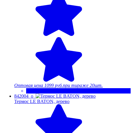
Оптовая цена
1099 руб.
при тираже 20шт.
842004_o
Термос LE BATON, дерево