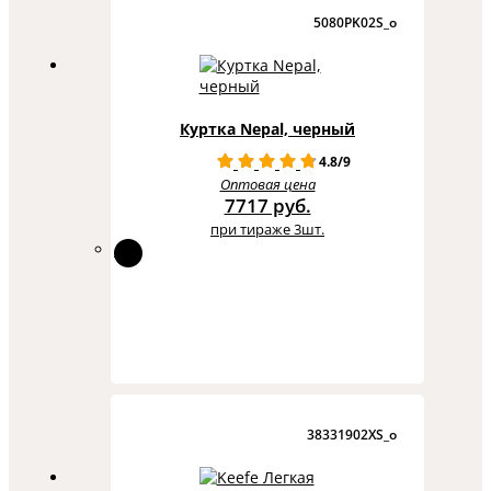
5080PK02S_o
Куртка Nepal, черный
4.8/9
Оптовая цена
7717 руб.
при тираже 3шт.
38331902XS_o