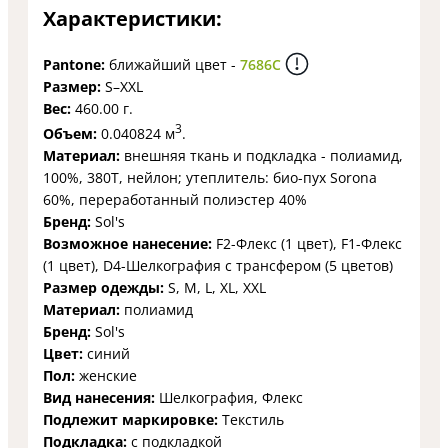
Характеристики:
Pantone:
ближайший цвет -
7686C
Размер:
S–XXL
Вес:
460.00 г.
3
Объем:
0.040824 м
.
Материал:
внешняя ткань и подкладка - полиамид,
100%, 380Т, нейлон; утеплитель: био-пух Sorona
60%, переработанный полиэстер 40%
Бренд:
Sol's
Возможное нанесение:
F2-Флекс (1 цвет), F1-Флекс
(1 цвет), D4-Шелкография с трансфером (5 цветов)
Размер одежды:
S, M, L, XL, XXL
Материал:
полиамид
Бренд:
Sol's
Цвет:
синий
Пол:
женские
Вид нанесения:
Шелкография, Флекс
Подлежит маркировке:
Текстиль
Подкладка:
с подкладкой