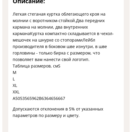
Описание:
Легкая стеганая куртка облегающего кроя на
молнии с воротником-стойкой.Два передних
кармана на молнии, два внутренних
карманаКуртка компактно складывается в чехол-
мешочек на шнурке со стопорамиЛейбл
производителя в боковом шве изнутри, в шве
горловины - только бирка с размером, что
позволяет вам нанести свой логотип.
Таблица размеров, смS
M
L
XL
XXL
A5053565962B6364656667
Допускаются отклонения в 5% от указанных
параметров по размеру и цвету.