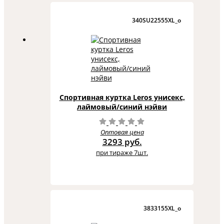
340SU22555XL_o
Спортивная куртка Leros унисекс,
лаймовый/синий нэйви
Оптовая цена
3293 руб.
при тираже 7шт.
3833155XL_o