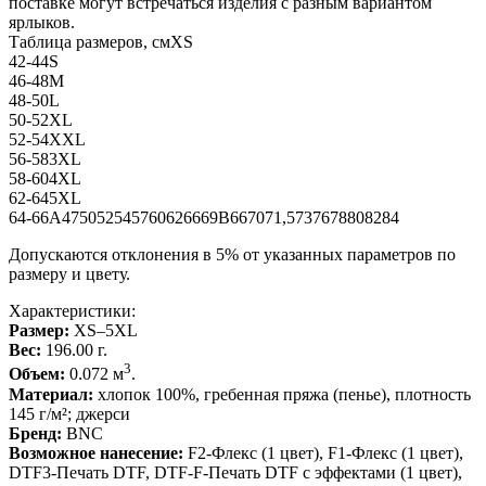
поставке могут встречаться изделия с разным вариантом
ярлыков.
Таблица размеров, смXS
42-44S
46-48M
48-50L
50-52XL
52-54XXL
56-583XL
58-604XL
62-645XL
64-66A475052545760626669B667071,5737678808284
Допускаются отклонения в 5% от указанных параметров по
размеру и цвету.
Характеристики:
Размер:
XS–5XL
Вес:
196.00 г.
3
Объем:
0.072 м
.
Материал:
хлопок 100%, гребенная пряжа (пенье), плотность
145 г/м²; джерси
Бренд:
BNC
Возможное нанесение:
F2-Флекс (1 цвет), F1-Флекс (1 цвет),
DTF3-Печать DTF, DTF-F-Печать DTF с эффектами (1 цвет),