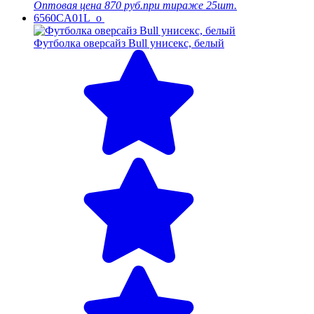
Оптовая цена
870 руб.
при тираже 25шт.
6560CA01L_o
Футболка оверсайз Bull унисекс, белый