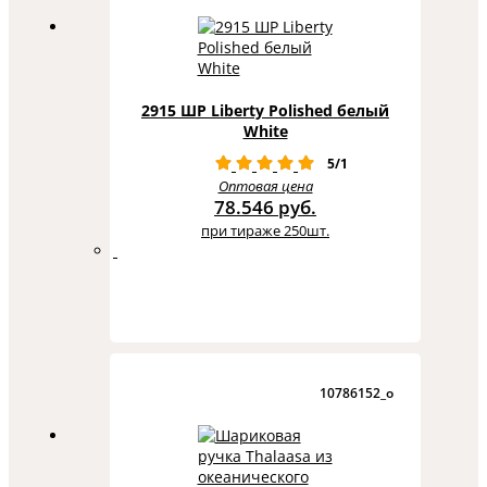
2915 ШР Liberty Polished белый
White
5/1
Оптовая цена
78.546 руб.
при тираже 250шт.
10786152_o