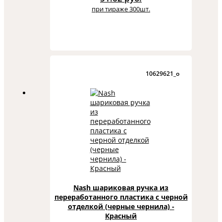
при тираже 300шт.
10629621_o
Nash шариковая ручка из
переработанного пластика с черной
отделкой (черные чернила) -
Красный