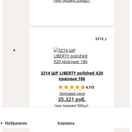
при тираже 2000шт.
3214_s
3214 ШР LIBERTY polished X20
красные 186
4.7/5
Оптовая цена
35.321 руб.
при тираже 500шт.
Избранное
Корзина