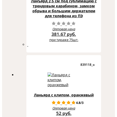
Ланъярд 2,5 см под сублимацию с
трендовым карабином, замком
обрыва и большим держателем
для телефона из ПЭ
Оптовая цена
381.67 руб.
при тираже 75шт.
839118_o
Ланьярд с клипом, оранжевый
4.8/3
Оптовая цена
52 руб.