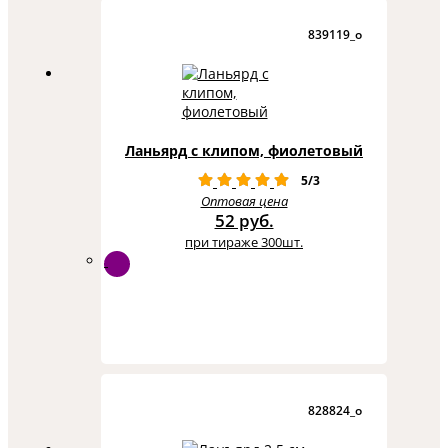
839119_o
Ланьярд с клипом, фиолетовый
5/3
Оптовая цена
52 руб.
при тираже 300шт.
828824_o