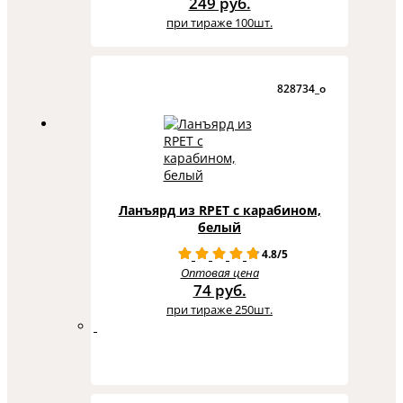
249 руб.
при тираже 100шт.
828734_o
Ланъярд из RPET с карабином,
белый
4.8/5
Оптовая цена
74 руб.
при тираже 250шт.