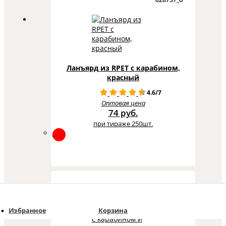
Ланъярд из RPET с карабином,
красный
4.6/7
Оптовая цена
74 руб.
при тираже 250шт.
125720_o
Избранное
Корзина