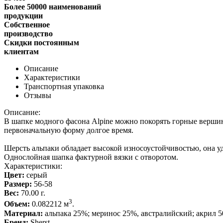
Более 50000 наименований
продукции
Собственное
производство
Скидки постоянным
клиентам
Описание
Характеристики
Транспортная упаковка
Отзывы
Описание:
В шапке модного фасона Alpine можно покорять горные верши
первоначальную форму долгое время.
Шерсть альпаки обладает высокой износоустойчивостью, она уд
Однослойная шапка фактурной вязки с отворотом.
Характеристики:
Цвет:
серый
Размер:
56-58
Вес:
70.00 г.
3
Объем:
0.082212 м
.
Материал:
альпака 25%; меринос 25%, австралийский; акрил 
Бренд:
Sherst