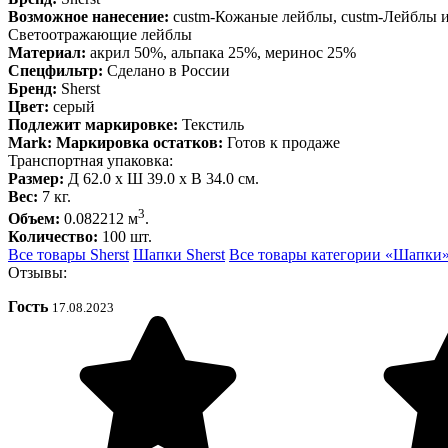
Возможное нанесение:
custm-Кожаные лейблы, custm-Лейблы и
Светоотражающие лейблы
Материал:
акрил 50%, альпака 25%, меринос 25%
Спецфильтр:
Сделано в России
Бренд:
Sherst
Цвет:
серый
Подлежит маркировке:
Текстиль
Mark: Маркировка остатков:
Готов к продаже
Транспортная упаковка:
Размер:
Д 62.0 x Ш 39.0 x В 34.0 см.
Вес:
7 кг.
3
Объем:
0.082212 м
.
Количество:
100 шт.
Все товары Sherst
Шапки Sherst
Все товары категории «Шапки
Отзывы:
Гость
17.08.2023