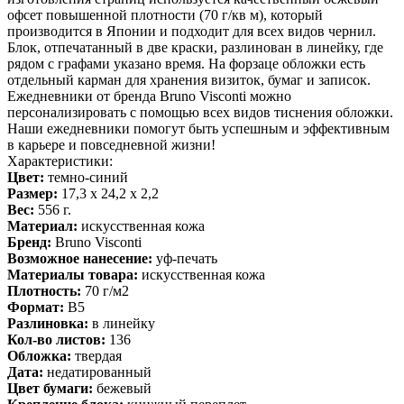
офсет повышенной плотности (70 г/кв м), который
производится в Японии и подходит для всех видов чернил.
Блок, отпечатанный в две краски, разлинован в линейку, где
рядом с графами указано время. На форзаце обложки есть
отдельный карман для хранения визиток, бумаг и записок.
Ежедневники от бренда Bruno Visconti можно
персонализировать с помощью всех видов тиснения обложки.
Наши ежедневники помогут быть успешным и эффективным
в карьере и повседневной жизни!
Характеристики:
Цвет:
темно-синий
Размер:
17,3 х 24,2 х 2,2
Вес:
556 г.
Материал:
искусственная кожа
Бренд:
Bruno Visconti
Возможное нанесение:
уф-печать
Материалы товара:
искусственная кожа
Плотность:
70 г/м2
Формат:
B5
Разлиновка:
в линейку
Кол-во листов:
136
Обложка:
твердая
Дата:
недатированный
Цвет бумаги:
бежевый