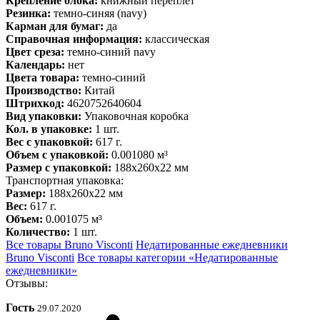
Крепление блока:
книжный переплет
Резинка:
темно-синяя (navy)
Карман для бумаг:
да
Справочная информация:
классическая
Цвет среза:
темно-синий navy
Календарь:
нет
Цвета товара:
темно-синий
Производство:
Китай
Штрихкод:
4620752640604
Вид упаковки:
Упаковочная коробка
Кол. в упаковке:
1 шт.
Вес с упаковкой:
617 г.
Объем с упаковкой:
0.001080 м³
Размер с упаковкой:
188x260x22 мм
Транспортная упаковка:
Размер:
188x260x22 мм
Вес:
617 г.
Объем:
0.001075 м³
Количество:
1 шт.
Все товары Bruno Visconti
Недатированные ежедневники
Bruno Visconti
Все товары категории «Недатированные
ежедневники»
Отзывы:
Гость
29.07.2020