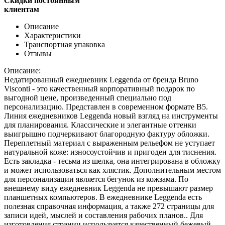
Скидки постоянным
клиентам
Описание
Характеристики
Транспортная упаковка
Отзывы
Описание:
Недатированный ежедневник Leggenda от бренда Bruno
Visconti - это качественный корпоративный подарок по
выгодной цене, произведенный специально под
персонализацию. Представлен в современном формате B5.
Линия ежедневников Leggenda новый взгляд на инструменты
для планирования. Классические и элегантные оттенки
выигрышно подчеркивают благородную фактуру обложки.
Переплетный материал с выраженным рельефом не уступает
натуральной коже: износоустойчив и пригоден для тиснения.
Есть закладка - тесьма из шелка, она интегрирована в обложку
и может использоваться как хлястик. Дополнительным местом
для персонализации является бегунок из кожзама. По
внешнему виду ежедневник Leggenda не превышают размер
планшетных компьютеров. В ежедневнике Leggenda есть
полезная справочная информация, а также 272 страницы для
записи идей, мыслей и составления рабочих планов.. Для
изготовления страниц используется качественный бежевый