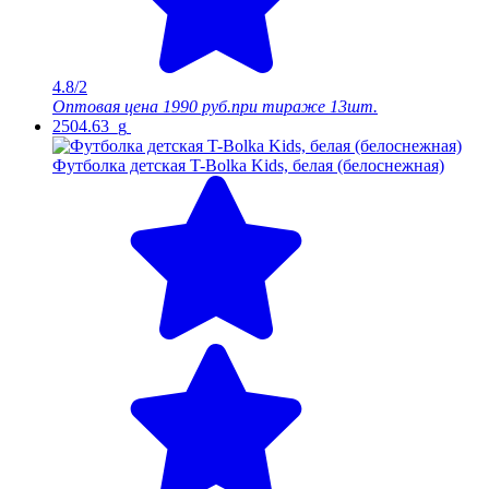
4.8/2
Оптовая цена
1990 руб.
при тираже 13шт.
2504.63_g
Футболка детская T-Bolka Kids, белая (белоснежная)