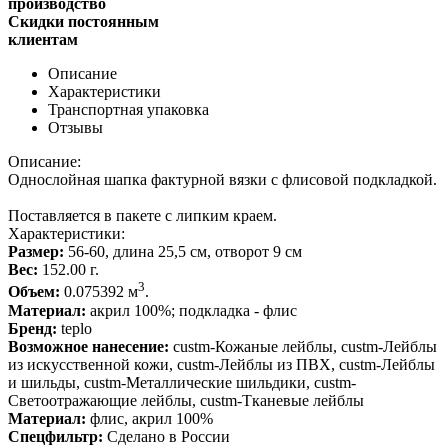
производство
Скидки постоянным
клиентам
Описание
Характеристики
Транспортная упаковка
Отзывы
Описание:
Однослойная шапка фактурной вязки с флисовой подкладкой.
Поставляется в пакете с липким краем.
Характеристики:
Размер:
56-60, длина 25,5 см, отворот 9 см
Вес:
152.00 г.
3
Объем:
0.075392 м
.
Материал:
акрил 100%; подкладка - флис
Бренд:
teplo
Возможное нанесение:
custm-Кожаные лейблы, custm-Лейблы
из искусственной кожи, custm-Лейблы из ПВХ, custm-Лейблы
и шильды, custm-Металлические шильдики, custm-
Светоотражающие лейблы, custm-Тканевые лейблы
Материал:
флис, акрил 100%
Спецфильтр:
Сделано в России