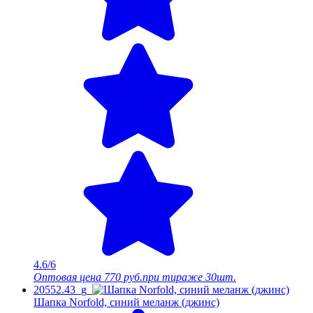
4.6/6
Оптовая цена
770 руб.
при тираже 30шт.
20552.43_g
Шапка Norfold, синий меланж (джинс)