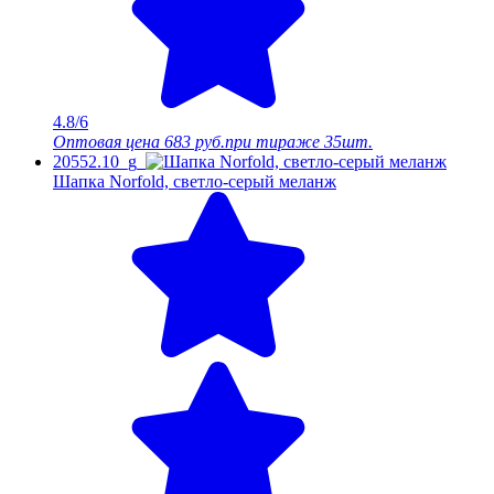
4.8/6
Оптовая цена
683 руб.
при тираже 35шт.
20552.10_g
Шапка Norfold, светло-серый меланж