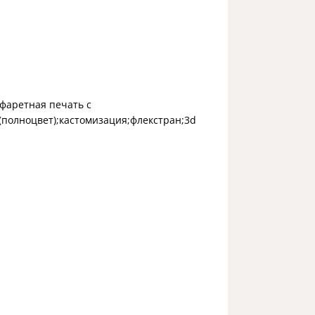
фаретная печать с
(полноцвет);кастомизация;флекстран;3d