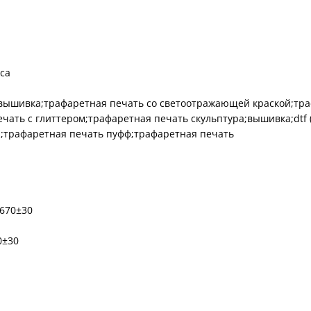
са
 вышивка;трафаретная печать со светоотражающей краской;тра
чать с глиттером;трафаретная печать скульптура;вышивка;dtf 
;трафаретная печать пуфф;трафаретная печать
670±30
0±30