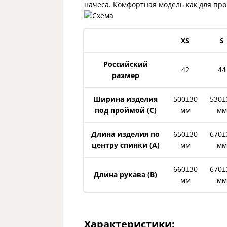
начеса. Комфортная модель как для про
XS
S
Российский
42
44
размер
Ширина изделия
500±30
530±
под проймой (С)
мм
мм
Длина изделия по
650±30
670±
центру спинки (A)
мм
мм
660±30
670±
Длина рукава (B)
мм
мм
Характеристики: