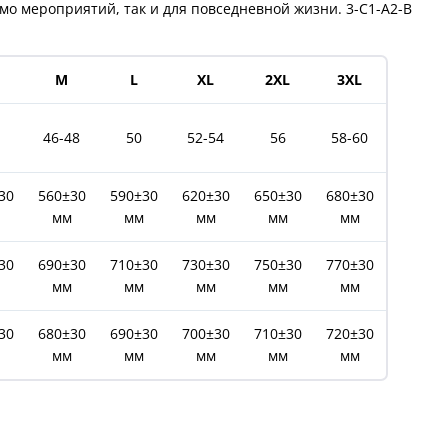
мо мероприятий, так и для повседневной жизни.
3-C1-A2-B
M
L
XL
2XL
3XL
46-48
50
52-54
56
58-60
30
560±30
590±30
620±30
650±30
680±30
мм
мм
мм
мм
мм
30
690±30
710±30
730±30
750±30
770±30
мм
мм
мм
мм
мм
30
680±30
690±30
700±30
710±30
720±30
мм
мм
мм
мм
мм