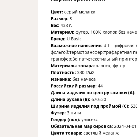
Цвет:
серый меланж
Размер:
S
Вес:
438 г.
Материал:
футер, 100% хлопок без наче
Бренд:
U Basic
Возможное нанесение:
dtf - цифровая
фольгой;термотрансфер;трафаретная пе
трансфер;3d патч;текстильный принтер
Материалы товара:
хлопок, футер
Плотность:
330 г/м2
Изнанка:
без начеса
Российский размер:
44
Длина изделия по центру спинки (A):
Длина рукава (B):
670±30
Ширина изделия под проймой (С):
53
Футер:
3 нити
Гендер (пол):
унисекс
Обязательная маркировка:
2024-04-01
Цвета товара:
светлый меланж