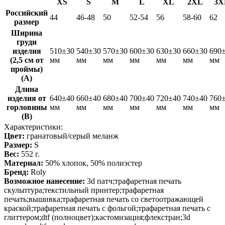
XS
S
M
L
XL
2XL
3X
Российский
44
46-48
50
52-54
56
58-60
62
размер
Ширина
груди
изделия
510±30
540±30
570±30
600±30
630±30
660±30
690
(2,5 см от
мм
мм
мм
мм
мм
мм
мм
проймы)
(A)
Длина
изделия от
640±40
660±40
680±40
700±40
720±40
740±40
760
горловины
мм
мм
мм
мм
мм
мм
мм
(B)
Характеристики:
Цвет:
гранатовый/серый меланж
Размер:
S
Вес:
552 г.
Материал:
50% хлопок, 50% полиэстер
Бренд:
Roly
Возможное нанесение:
3d патч;трафаретная печать
скульптура;текстильный принтер;трафаретная
печать;вышивка;трафаретная печать со светоотражающей
краской;трафаретная печать с фольгой;трафаретная печать с
глиттером;dtf (полноцвет);кастомизация;флекстран;3d