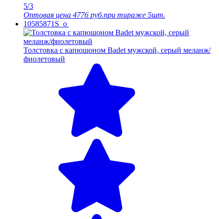
5/3
Оптовая цена
4776 руб.
при тираже 5шт.
10585871S_o
Толстовка с капюшоном Badet мужской, серый меланж/
фиолетовый