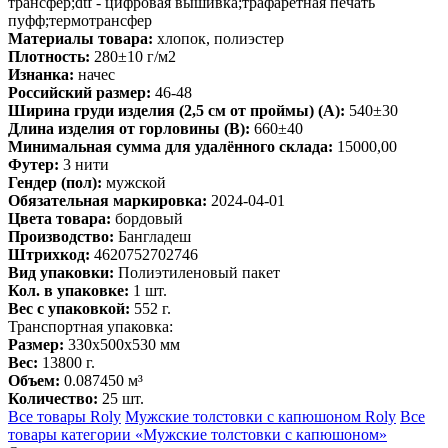
трансфер;dtf - цифровая вышивка;трафаретная печать
пуфф;термотрансфер
Материалы товара:
хлопок, полиэстер
Плотность:
280±10 г/м2
Изнанка:
начес
Российский размер:
46-48
Ширина груди изделия (2,5 см от проймы) (A):
540±30
Длина изделия от горловины (B):
660±40
Минимальная сумма для удалённого склада:
15000,00
Футер:
3 нити
Гендер (пол):
мужской
Обязательная маркировка:
2024-04-01
Цвета товара:
бордовый
Производство:
Бангладеш
Штрихкод:
4620752702746
Вид упаковки:
Полиэтиленовый пакет
Кол. в упаковке:
1 шт.
Вес с упаковкой:
552 г.
Транспортная упаковка:
Размер:
330x500x530 мм
Вес:
13800 г.
Объем:
0.087450 м³
Количество:
25 шт.
Все товары Roly
Мужские толстовки с капюшоном Roly
Все
товары категории «Мужские толстовки с капюшоном»