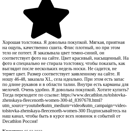
Хорошая толстовка. Я довольна покупкой. Мягкая, приятная
на ощупь, качественно сшита. Флис плотный, но при этом
тело не потеет. Я заказывала цвет темно-синий, он
соответствует фото на сайте. Цвет красивый, насыщенный. На
фото я специально не стирала толстовку, чтобы показать, как
выглядит после нескольких недель носки. Не садится, не
теряет цвет. Размер соответствует заявленному на сайте. Я
ношу 46-48, заказала XL, села идеально. При этом есть запас
по длине рукавов и в области талии. Внутри есть карманы для
мелочей. Очень удобно. Я довольна покупкой. Хотите купить?
Тогда переходите по ссылке: https://www.decathlon.ru/tolstovka-
zhenskaya-fleecenorth-women-300-id_8397678.html?
utm_source=youtube&utm_medium=video&utm_campaign=video-
tolstovka-zhenskaya-fleecenorth-women-300 Подписывайтесь на
наш канал, чтобы быть в курсе всех новинок и событий от
Decathlon Россия!