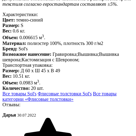
текстиля согласно евростандартам составляют ±5%.
Характеристики:
Цвет:
темно-синий
Размер:
S
Вес:
0.6 кг.
3
Объем:
0.006615 м
.
Материал:
полиэстер 100%, плотность 300 г/м2
Бренд:
Sol's
Возможное нанесение:
Гравировка;Вышивка;Вышивка
шеврона;Кастомизация с Шевроном;
Транспортная упаковка:
Размер:
Д 60 x Ш 45 x В 49
Вес:
10.51 кг.
3
Объем:
0.0983 м
.
Количество:
20 шт.
Все товары Sol's
Флисовые толстовки Sol's
Все товары
категории «Флисовые толстовки»
Отзывы:
Дарья
30.07.2022