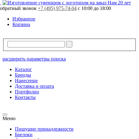
Свободно
33 шт.
Нам 20 лет
Заказная программа!
Поставка от 15 рабочих дней
обратный звонок
В резерве
0 шт.
+7 (495) 975-74-04
с 10:00 до 18:00
Стоимость продукции может отличаться.
Уточняйте стоимость у вашего менеджера.
Избранное
Корзина
расширить параметры поиска
Каталог
Бренды
Нанесение
Доставка и оплата
Портфолио
Контакты
Меню
Пишущие принадлежности
Брелоки