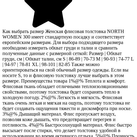
Как выбрать размер Женская флисовая толстовка NORTH
WOMEN 300 имеет стандартную посадку и соответствует
европейским размерам. Для выбора подходящего размера
необходимо измерить обхват груди и талии и сравнить
полученные данные с размерной сеткой: Размер | Обхват
груди, см | Обхват талии, см S | 86-89 | 70-73 M | 90-93 | 74-77 L
| 94-97 | 78-81 XL | 98-101 | 82-85 Также можно
ориентироваться на свой обычный размер одежды. Если вы
носите S, то и флисовую толстовку лучше выбрать в этом
размере. Преимущества товара 1%@% Теплота и комфорт.
Флисовая ткань обладает отличными теплоизоляционными
свойствами, поэтому толстовка будет сохранять тепло в
холодную погоду. 2%@% Легкость и мягкость. Флисовая
ткань очень легкая и мягкая на ощупь, поэтому толстовка не
будет создавать ощущения тяжести и дискомфорта при носке.
3%@% Дышащий материал. Флис пропускает воздух,
позволяя коже дышать, что предотвращает перегрев и
потливость. 4%@% Быстросохнущий материал. Флис быстро
высыхает после стирки, что делает толстовку удобной в
использовании во время активного отдыха. 5%@% Прочность