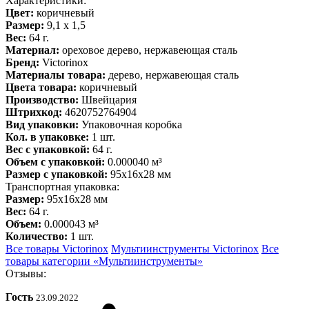
Характеристики:
Цвет:
коричневый
Размер:
9,1 х 1,5
Вес:
64 г.
Материал:
ореховое дерево, нержавеющая сталь
Бренд:
Victorinox
Материалы товара:
дерево, нержавеющая cталь
Цвета товара:
коричневый
Производство:
Швейцария
Штрихкод:
4620752764904
Вид упаковки:
Упаковочная коробка
Кол. в упаковке:
1 шт.
Вес с упаковкой:
64 г.
Объем с упаковкой:
0.000040 м³
Размер с упаковкой:
95x16x28 мм
Транспортная упаковка:
Размер:
95x16x28 мм
Вес:
64 г.
Объем:
0.000043 м³
Количество:
1 шт.
Все товары Victorinox
Мультиинструменты Victorinox
Все
товары категории «Мультиинструменты»
Отзывы:
Гость
23.09.2022