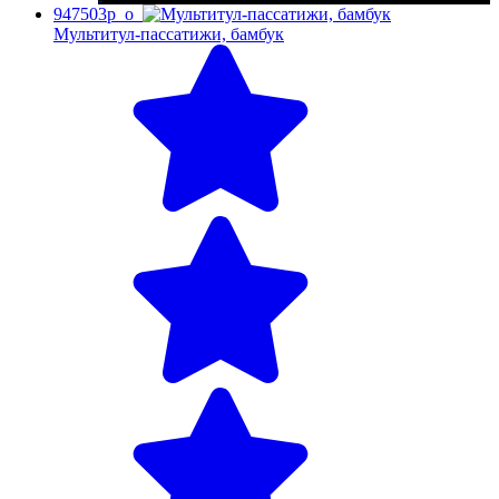
947503p_o
Мультитул-пассатижи, бамбук