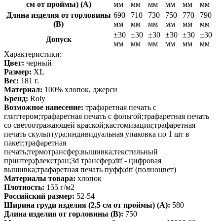
см от проймы) (A)
мм
мм
мм
мм
мм
мм
Длина изделия от горловины
690
710
730
750
770
790
(B)
мм
мм
мм
мм
мм
мм
±30
±30
±30
±30
±30
±30
Допуск
мм
мм
мм
мм
мм
мм
Характеристики:
Цвет:
черный
Размер:
XL
Вес:
181 г.
Материал:
100% хлопок, джерси
Бренд:
Roly
Возможное нанесение:
трафаретная печать с
глиттером;трафаретная печать с фольгой;трафаретная печать
со светоотражающей краской;кастомизация;трафаретная
печать скульптура;индивидуальная упаковка по 1 шт в
пакет;трафаретная
печать;термотрансфер;вышивка;текстильный
принтер;флекстран;3d трансфер;dtf - цифровая
вышивка;трафаретная печать пуфф;dtf (полноцвет)
Материалы товара:
хлопок
Плотность:
155 г/м2
Российский размер:
52-54
Ширина груди изделия (2,5 см от проймы) (A):
580
Длина изделия от горловины (B):
750