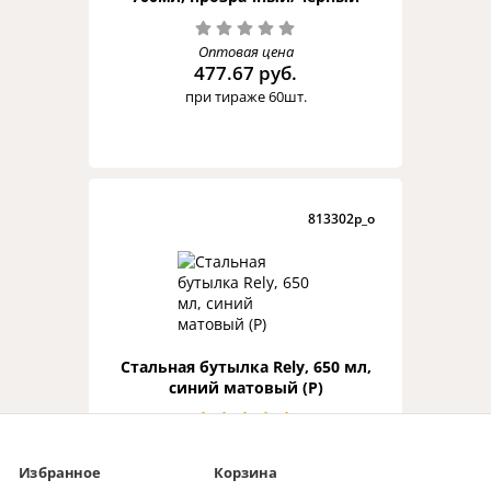
Оптовая цена
477.67 руб.
при тираже 60шт.
813302p_o
Стальная бутылка Rely, 650 мл,
синий матовый (P)
4.6/4
Оптовая цена
372 руб.
Избранное
Корзина
при тираже 75шт.