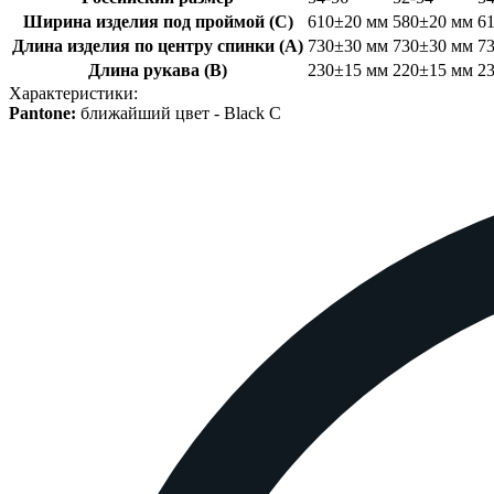
Ширина изделия под проймой (С)
610±20 мм
580±20 мм
6
Длина изделия по центру спинки (A)
730±30 мм
730±30 мм
7
Длина рукава (B)
230±15 мм
220±15 мм
2
Характеристики:
Pantone:
ближайший цвет -
Black C