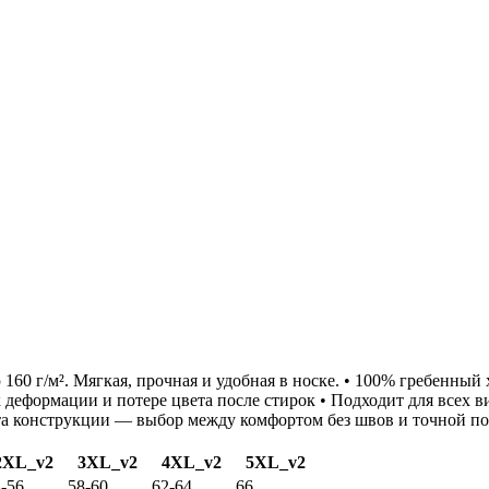
160 г/м². Мягкая, прочная и удобная в носке. • 100% гребенный
 к деформации и потере цвета после стирок • Подходит для всех
нта конструкции — выбор между комфортом без швов и точной п
2XL_v2
3XL_v2
4XL_v2
5XL_v2
-56
58-60
62-64
66