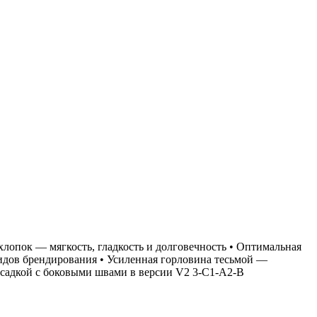
 хлопок — мягкость, гладкость и долговечность • Оптимальная
 видов брендирования • Усиленная горловина тесьмой —
осадкой с боковыми швами в версии V2
3-C1-A2-B