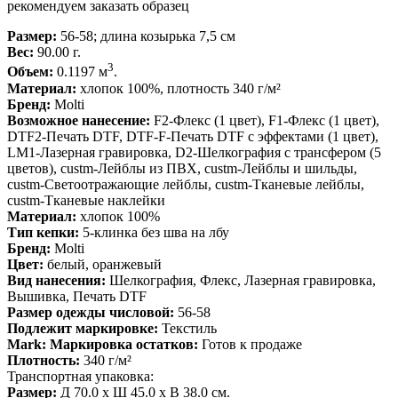
рекомендуем заказать образец
Размер:
56-58; длина козырька 7,5 см
Вес:
90.00 г.
3
Объем:
0.1197 м
.
Материал:
хлопок 100%, плотность 340 г/м²
Бренд:
Molti
Возможное нанесение:
F2-Флекс (1 цвет), F1-Флекс (1 цвет),
DTF2-Печать DTF, DTF-F-Печать DTF с эффектами (1 цвет),
LM1-Лазерная гравировка, D2-Шелкография с трансфером (5
цветов), custm-Лейблы из ПВХ, custm-Лейблы и шильды,
custm-Светоотражающие лейблы, custm-Тканевые лейблы,
custm-Тканевые наклейки
Материал:
хлопок 100%
Тип кепки:
5-клинка без шва на лбу
Бренд:
Molti
Цвет:
белый, оранжевый
Вид нанесения:
Шелкография, Флекс, Лазерная гравировка,
Вышивка, Печать DTF
Размер одежды числовой:
56-58
Подлежит маркировке:
Текстиль
Mark: Маркировка остатков:
Готов к продаже
Плотность:
340 г/м²
Транспортная упаковка:
Размер:
Д 70.0 x Ш 45.0 x В 38.0 см.