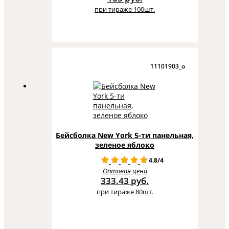
при тираже 100шт.
11101903_o
Бейсболка New York 5-ти панельная,
зеленое яблоко
4.8/4
Оптовая цена
333.43 руб.
при тираже 80шт.