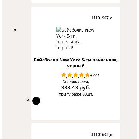
11101907_o
Бейсболка New York 5-ти панельная,
черный
4.8/7
Оптовая цена
333.43 руб.
при тираже 80шт.
31101602_o