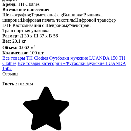
Бренд:
TH Clothes
Возможное нанесение:
Шелкография;Термотрансфер;Вышивка;Вышивка
шеврона;Цифровая печать текстиль;Цифровой трансфер
DTF;Кастомизация с Шевроном;Флекстран;
Транспортная упаковка:
Размер:
Д 30 x Ш 37 x В 56
Вес:
20.1 кг.
3
Объем:
0.062 м
.
Количество:
100 шт.
Все товары TH Clothes
Футболки мужские LUANDA 150 TH
Clothes
Все товары категории «Футболки мужские LUANDA
150»
Отзывы:
Гость
21.02.2024