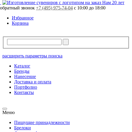
Свободно
724 шт.
Нам 20 лет
Заказная программа!
Поставка от 15 рабочих дней
обратный звонок
В резерве
0 шт.
+7 (495) 975-74-04
с 10:00 до 18:00
Стоимость продукции может отличаться.
Уточняйте стоимость у вашего менеджера.
Избранное
Корзина
расширить параметры поиска
Каталог
Бренды
Нанесение
Доставка и оплата
Портфолио
Контакты
Меню
Пишущие принадлежности
Брелоки