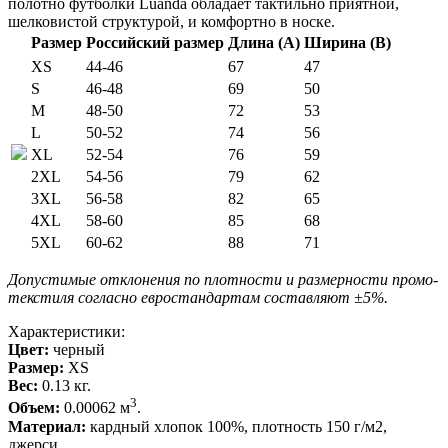
полотно футболки Luanda обладает тактильно приятной,
шелковистой структурой, и комфортно в носке.
Размер
Российский размер
Длина (А)
Ширина (В)
XS
44-46
67
47
S
46-48
69
50
M
48-50
72
53
L
50-52
74
56
XL
52-54
76
59
2XL
54-56
79
62
3XL
56-58
82
65
4XL
58-60
85
68
5XL
60-62
88
71
Допустимые отклонения по плотности и размерности промо-
текстиля согласно евростандартам составляют ±5%.
Характеристики:
Цвет:
черный
Размер:
XS
Вес:
0.13 кг.
3
Объем:
0.00062 м
.
Материал:
кардный хлопок 100%, плотность 150 г/м2,
джерси