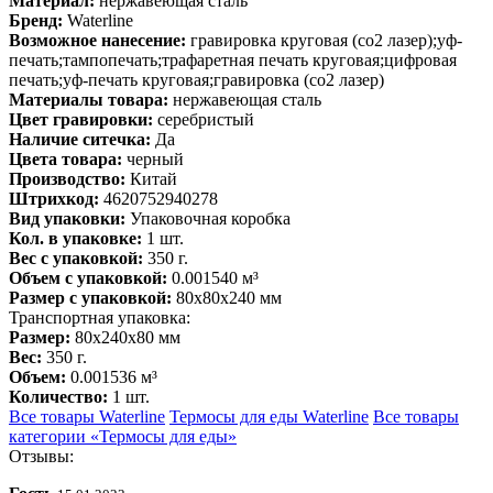
Материал:
нержавеющая сталь
Бренд:
Waterline
Возможное нанесение:
гравировка круговая (co2 лазер);уф-
печать;тампопечать;трафаретная печать круговая;цифровая
печать;уф-печать круговая;гравировка (co2 лазер)
Материалы товара:
нержавеющая cталь
Цвет гравировки:
серебристый
Наличие ситечка:
Да
Цвета товара:
черный
Производство:
Китай
Штрихкод:
4620752940278
Вид упаковки:
Упаковочная коробка
Кол. в упаковке:
1 шт.
Вес с упаковкой:
350 г.
Объем с упаковкой:
0.001540 м³
Размер с упаковкой:
80x80x240 мм
Транспортная упаковка:
Размер:
80x240x80 мм
Вес:
350 г.
Объем:
0.001536 м³
Количество:
1 шт.
Все товары Waterline
Термосы для еды Waterline
Все товары
категории «Термосы для еды»
Отзывы: