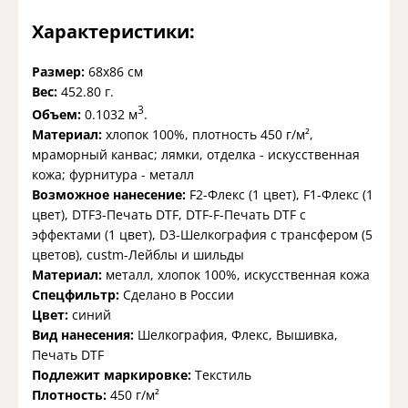
Характеристики:
Размер:
68х86 см
Вес:
452.80 г.
3
Объем:
0.1032 м
.
Материал:
хлопок 100%, плотность 450 г/м²,
мраморный канвас; лямки, отделка - искусственная
кожа; фурнитура - металл
Возможное нанесение:
F2-Флекс (1 цвет), F1-Флекс (1
цвет), DTF3-Печать DTF, DTF-F-Печать DTF с
эффектами (1 цвет), D3-Шелкография с трансфером (5
цветов), custm-Лейблы и шильды
Материал:
металл, хлопок 100%, искусственная кожа
Спецфильтр:
Сделано в России
Цвет:
синий
Вид нанесения:
Шелкография, Флекс, Вышивка,
Печать DTF
Подлежит маркировке:
Текстиль
Плотность:
450 г/м²