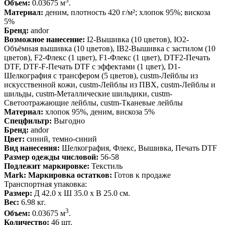
3
Объем:
0.03675 м
.
Материал:
деним, плотность 420 г/м²; хлопок 95%; вискоза
5%
Бренд:
andor
Возможное нанесение:
I2-Вышивка (10 цветов), IO2-
Объёмная вышивка (10 цветов), IB2-Вышивка с застилом (10
цветов), F2-Флекс (1 цвет), F1-Флекс (1 цвет), DTF2-Печать
DTF, DTF-F-Печать DTF с эффектами (1 цвет), D1-
Шелкография с трансфером (5 цветов), custm-Лейблы из
искусственной кожи, custm-Лейблы из ПВХ, custm-Лейблы и
шильды, custm-Металлические шильдики, custm-
Светоотражающие лейблы, custm-Тканевые лейблы
Материал:
хлопок 95%, деним, вискоза 5%
Спецфильтр:
Выгодно
Бренд:
andor
Цвет:
синий, темно-синий
Вид нанесения:
Шелкография, Флекс, Вышивка, Печать DTF
Размер одежды числовой:
56-58
Подлежит маркировке:
Текстиль
Mark: Маркировка остатков:
Готов к продаже
Транспортная упаковка:
Размер:
Д 42.0 x Ш 35.0 x В 25.0 см.
Вес:
6.98 кг.
3
Объем:
0.03675 м
.
Количество:
46 шт.