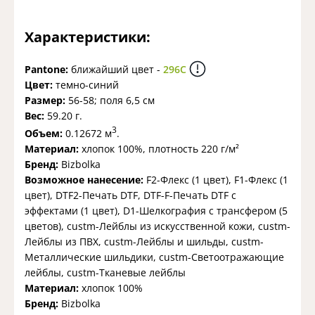
Характеристики:
Pantone:
ближайший цвет -
296C
Цвет:
темно-синий
Размер:
56-58; поля 6,5 см
Вес:
59.20 г.
3
Объем:
0.12672 м
.
Материал:
хлопок 100%, плотность 220 г/м²
Бренд:
Bizbolka
Возможное нанесение:
F2-Флекс (1 цвет), F1-Флекс (1
цвет), DTF2-Печать DTF, DTF-F-Печать DTF с
эффектами (1 цвет), D1-Шелкография с трансфером (5
цветов), custm-Лейблы из искусственной кожи, custm-
Лейблы из ПВХ, custm-Лейблы и шильды, custm-
Металлические шильдики, custm-Светоотражающие
лейблы, custm-Тканевые лейблы
Материал:
хлопок 100%
Бренд:
Bizbolka