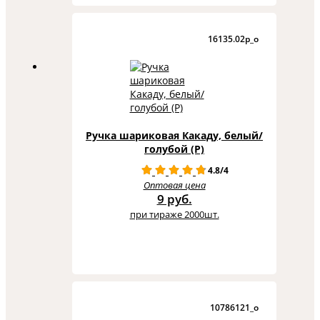
16135.02p_o
Ручка шариковая Какаду, белый/
голубой (P)
4.8/4
Оптовая цена
9 руб.
при тираже 2000шт.
10786121_o