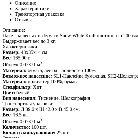
Описание
Характеристики
Транспортная упаковка
Отзывы
Описание:
Пакет на лентах из бумаги Snow White Kraft плотностью 200 г/м
Выдерживает вес до 3 кг.
Характеристики:
Размер:
43x35x14 см
Вес:
165.00 г.
3
Объем:
0.07371 м
.
Материал:
бумага; ленты - полиэстер 100%
Возможное нанесение:
SL1-Наклейка бумажная, SH2-Шелкограф
Материал:
полиэстер 100%, бумага
Спецфильтр:
Хит
Цвет:
белый
Вид нанесения:
Тиснение, Шелкография
Транспортная упаковка:
Размер:
Д 39.0 x Ш 42.0 x В 45.0 см.
Вес:
16.5 кг.
3
Объем:
0.07371 м
.
Количество:
100 шт.
Кол-во в мин.упаковке:
25 шт.