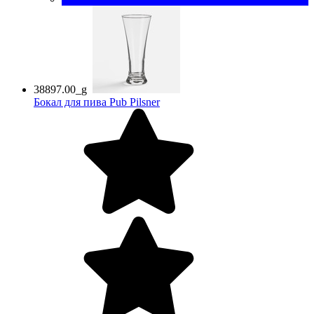
38897.00_g
Бокал для пива Pub Pilsner