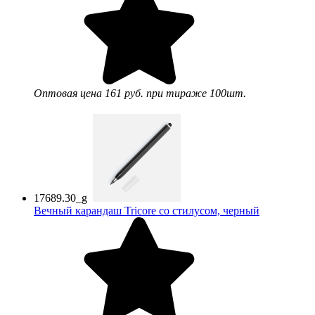
Оптовая цена
161 руб.
при тираже 100шт.
17689.30_g
Вечный карандаш Tricore со стилусом, черный