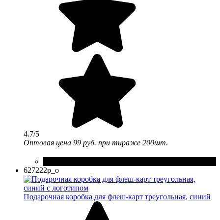
4.7/5
Оптовая цена
99 руб.
при тираже 200шт.
627222p_o
Подарочная коробка для флеш-карт треугольная, синий