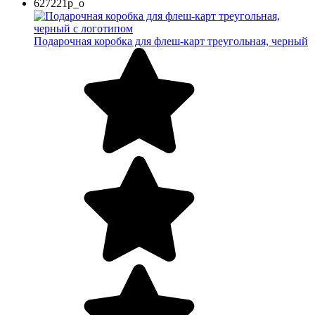
627221p_o
Подарочная коробка для флеш-карт треугольная, черный