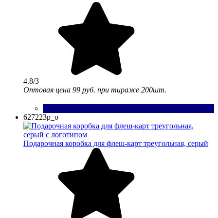
4.8/3
Оптовая цена
99 руб.
при тираже 200шт.
627223p_o
Подарочная коробка для флеш-карт треугольная, серый