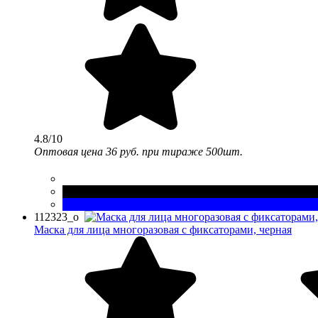
4.8/10
Оптовая цена
36 руб.
при тираже 500шт.
112323_o
Маска для лица многоразовая с фиксаторами, черная