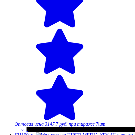
Оптовая цена
3147.7 руб.
при тираже 7шт.
521100_o