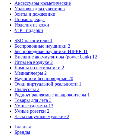
Аксессуары косметические
Упаковка для сувениров
Зонты и дождевики
Промо-одежда
Изделия из кожи
VIP - подарки
SSD накопители
1
Беспроводные наушники
2
Беспроводные наушники HIPER
11
Внешние аккумуляторы (power bank)
12
Игры на воздухе
2
Лампы и светильники
2
Медиаплееры
2
Наушники беспроводные
20
Очки виртуальной реальности
1
Пылесосы
2
Радиоуправляемые квадрокоптеры
1
Товары для лета
3
Умные гаджеты
13
Умные розетки
2
Часы наручные мужские
2
Главная
Бренды