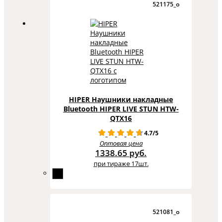
521175_o
HIPER Наушники накладные
Bluetooth HIPER LIVE STUN HTW-
QTX16
4.7/5
Оптовая цена
1338.65 руб.
при тираже 17шт.
521081_o