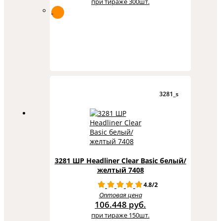
при тираже 300шт.
3281_s
3281 ШР Headliner Clear Basic белый/
желтый 7408
4.8/2
Оптовая цена
106.448 руб.
при тираже 150шт.