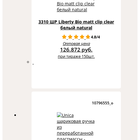
3310 ШР Liberty Bio matt clip clear
белый natural
4.8/4
Оптовая цена
126.872 руб.
при тираже 150шт.
10796555_o