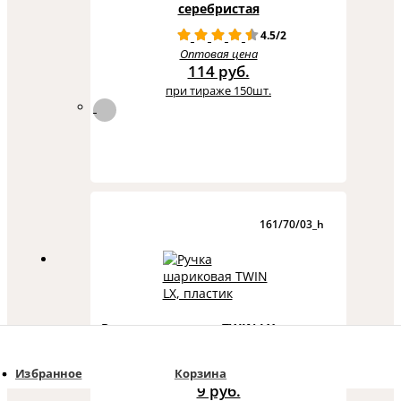
серебристая
4.5/2
Оптовая цена
114 руб.
при тираже 150шт.
161/70/03_h
Ручка шариковая TWIN LX, пластик
4.7/3
Оптовая цена
Избранное
Корзина
9 руб.