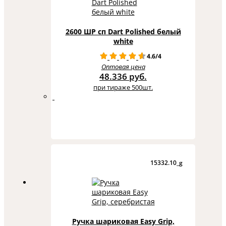
2600 ШР сп Dart Polished белый
white
4.6/4
Оптовая цена
48.336 руб.
при тираже 500шт.
15332.10_g
Ручка шариковая Easy Grip,