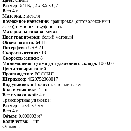
Цвет:
синий
Размер:
64ГБ;1,2 х 3,5 х 0,7
Вес:
4 г.
Материал:
металл
Возможное нанесение:
гравировка (оптоволоконный
лазер);тампопечать;уф-печать
Материалы товара:
металл
Цвет гравировки:
белый матовый
Объем памяти:
64 ГБ
Интерфейс:
USB 2.0
Скорость чтения:
18
Скорость записи:
8
Минимальная сумма для удалённого склада:
1000,00
Цвета товара:
синий
Производство:
РОССИЯ
Штрихкод:
4620752363817
Вид упаковки:
Полиэтиленовый пакет
Кол. в упаковке:
1 шт.
Вес с упаковкой:
4 г.
Транспортная упаковка:
Размер:
12x35x7 мм
Вес:
4 г.
Объем:
0.000003 м³
Количество:
1 шт.
Отзывы: