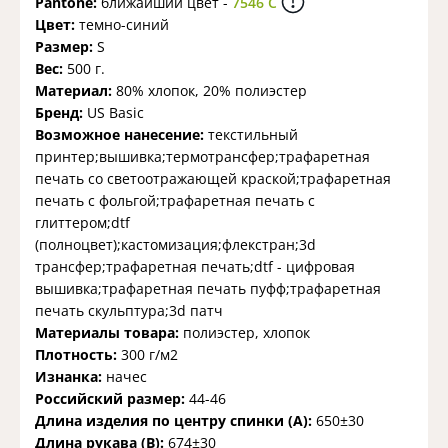
Pantone:
ближайший цвет -
7546 C
Цвет:
темно-синий
Размер:
S
Вес:
500 г.
Материал:
80% хлопок, 20% полиэстер
Бренд:
US Basic
Возможное нанесение:
текстильный
принтер;вышивка;термотрансфер;трафаретная
печать со светоотражающей краской;трафаретная
печать с фольгой;трафаретная печать с
глиттером;dtf
(полноцвет);кастомизация;флекстран;3d
трансфер;трафаретная печать;dtf - цифровая
вышивка;трафаретная печать пуфф;трафаретная
печать скульптура;3d патч
Материалы товара:
полиэстер, хлопок
Плотность:
300 г/м2
Изнанка:
начес
Российский размер:
44-46
Длина изделия по центру спинки (A):
650±30
Длина рукава (B):
674±30