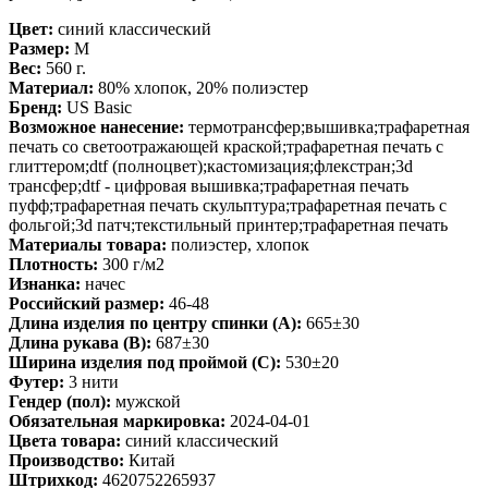
Цвет:
синий классический
Размер:
M
Вес:
560 г.
Материал:
80% хлопок, 20% полиэстер
Бренд:
US Basic
Возможное нанесение:
термотрансфер;вышивка;трафаретная
печать со светоотражающей краской;трафаретная печать с
глиттером;dtf (полноцвет);кастомизация;флекстран;3d
трансфер;dtf - цифровая вышивка;трафаретная печать
пуфф;трафаретная печать скульптура;трафаретная печать с
фольгой;3d патч;текстильный принтер;трафаретная печать
Материалы товара:
полиэстер, хлопок
Плотность:
300 г/м2
Изнанка:
начес
Российский размер:
46-48
Длина изделия по центру спинки (A):
665±30
Длина рукава (B):
687±30
Ширина изделия под проймой (С):
530±20
Футер:
3 нити
Гендер (пол):
мужской
Обязательная маркировка:
2024-04-01
Цвета товара:
синий классический
Производство:
Китай
Штрихкод:
4620752265937