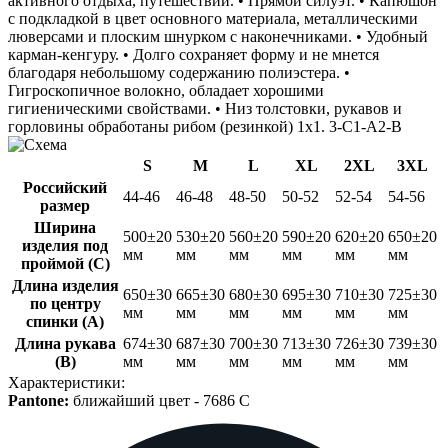
активного отдыха, путешествий. • Прямой силуэт. • Капюшон
с подкладкой в цвет основного материала, металлическими
люверсами и плоским шнурком с наконечниками. • Удобный
карман-кенгуру. • Долго сохраняет форму и не мнется
благодаря небольшому содержанию полиэстера. •
Гигроскопичное волокно, обладает хорошими
гигиеническими свойствами. • Низ толстовки, рукавов и
горловины обработаны рибом (резинкой) 1x1.
3-C1-A2-B
S
M
L
XL
2XL
3XL
Российский
44-46
46-48
48-50
50-52
52-54
54-56
размер
Ширина
500±20
530±20
560±20
590±20
620±20
650±20
изделия под
мм
мм
мм
мм
мм
мм
проймой (С)
Длина изделия
650±30
665±30
680±30
695±30
710±30
725±30
по центру
мм
мм
мм
мм
мм
мм
спинки (A)
Длина рукава
674±30
687±30
700±30
713±30
726±30
739±30
(B)
мм
мм
мм
мм
мм
мм
Характеристики:
Pantone:
ближайший цвет -
7686 C