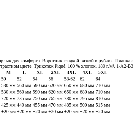
рлык для комфорта. Воротник гладкой вязкой в рубчик. Планка 
растном цвете. Трикотаж Piqué, 100 % хлопок. 180 г/м².
1-A2-B3
M
L
XL
2XL
3XL
4XL
5XL
50
52
54
56
58-62
62
64
530 мм
560 мм
590 мм
620 мм
650 мм
680 мм
710 мм
530 мм
560 мм
590 мм
620 мм
650 мм
680 мм
710 мм
720 мм
735 мм
750 мм
765 мм
780 мм
795 мм
810 мм
425 мм
440 мм
455 мм
470 мм
485 мм
500 мм
515 мм
±20 мм
±20 мм
±20 мм
±20 мм
±20 мм
±20 мм
±20 мм