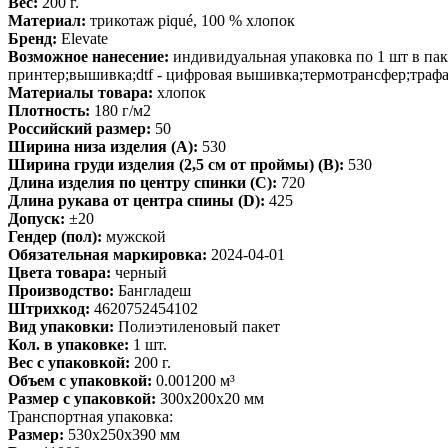
Вес:
200 г.
Материал:
трикотаж piqué, 100 % хлопок
Бренд:
Elevate
Возможное нанесение:
индивидуальная упаковка по 1 шт в пак
принтер;вышивка;dtf - цифровая вышивка;термотрансфер;трафар
Материалы товара:
хлопок
Плотность:
180 г/м2
Российский размер:
50
Ширина низа изделия (A):
530
Ширина груди изделия (2,5 см от проймы) (B):
530
Длина изделия по центру спинки (C):
720
Длина рукава от центра спины (D):
425
Допуск:
±20
Гендер (пол):
мужской
Обязательная маркировка:
2024-04-01
Цвета товара:
черный
Производство:
Бангладеш
Штрихкод:
4620752454102
Вид упаковки:
Полиэтиленовый пакет
Кол. в упаковке:
1 шт.
Вес с упаковкой:
200 г.
Объем с упаковкой:
0.001200 м³
Размер с упаковкой:
300x200x20 мм
Транспортная упаковка:
Размер:
530x250x390 мм