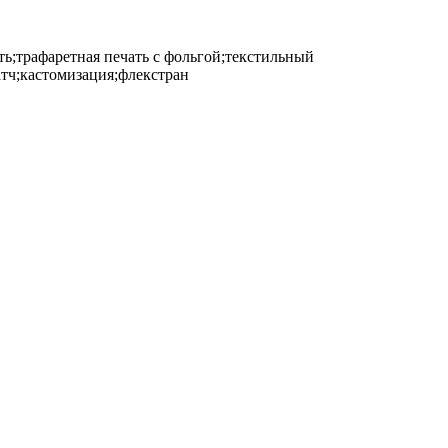
ть;трафаретная печать с фольгой;текстильный
атч;кастомизация;флекстран