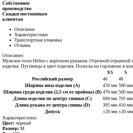
Собственное
производство
Скидки постоянным
клиентам
Описание
Характеристики
Транспортная упаковка
Отзывы
Описание:
Мужское поло Helios с коротким рукавом. Отрезной-отрывной я
изделия. Пуговицы в цвет изделия. Полоска на горловине в конт
XS
S
Российский размер
46
48
Ширина низа изделия (A)
470 мм
500 мм
Ширина груди изделия (2,5 см от проймы) (B)
470 мм
500 мм
Длина изделия по центру спинки (C)
690 мм
705 мм
Длина рукава от центра спины (D)
395 мм
410 мм
Допуск
±20 мм
±20 мм
Характеристики:
Цвет:
черный
Размер:
M