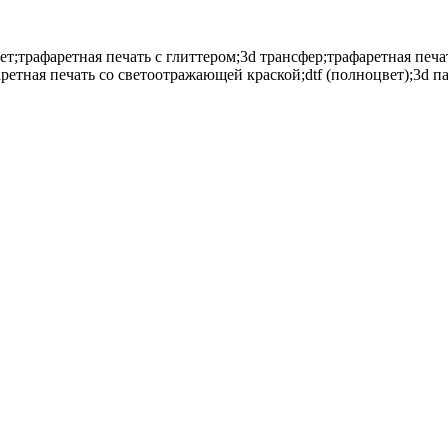
ет;трафаретная печать с глиттером;3d трансфер;трафаретная печа
етная печать со светоотражающей краской;dtf (полноцвет);3d п